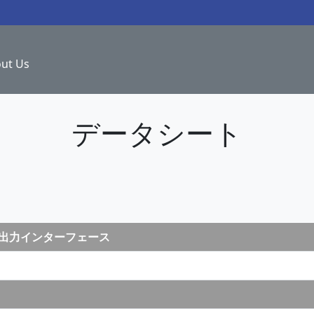
ut Us
データシート
 入出力インターフェース