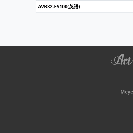
AVB32-ES100(英語)
Meye