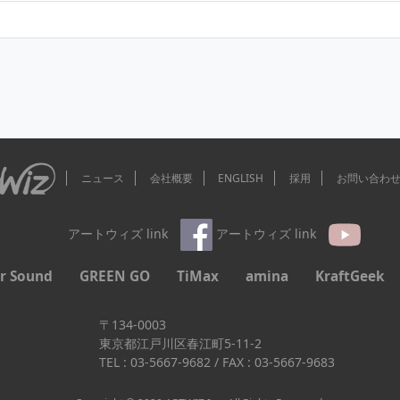
ニュース
会社概要
ENGLISH
採用
お問い合わ
アートウィズ link
アートウィズ link
r Sound
GREEN GO
TiMax
amina
KraftGeek
〒134-0003
東京都江戸川区春江町5-11-2
TEL : 03-5667-9682 / FAX : 03-5667-9683