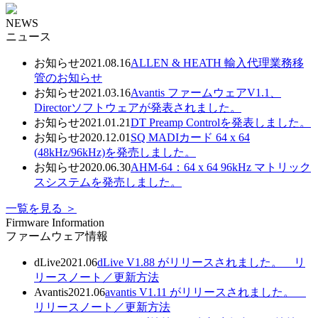
NEWS
ニュース
お知らせ
2021.08.16
ALLEN & HEATH 輸⼊代理業務移
管のお知らせ
お知らせ
2021.03.16
Avantis ファームウェアV1.1、
Directorソフトウェアが発表されました。
お知らせ
2021.01.21
DT Preamp Controlを発表しました。
お知らせ
2020.12.01
SQ MADIカード 64 x 64
(48kHz/96kHz)を発売しました。
お知らせ
2020.06.30
AHM-64：64 x 64 96kHz マトリック
スシステムを発売しました。
一覧を見る ＞
Firmware Information
ファームウェア情報
dLive
2021.06
dLive V1.88 がリリースされました。
リ
リースノート／
更新方法
Avantis
2021.06
avantis V1.11 がリリースされました。
リリースノート／
更新方法