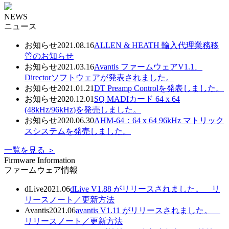
NEWS
ニュース
お知らせ
2021.08.16
ALLEN & HEATH 輸⼊代理業務移
管のお知らせ
お知らせ
2021.03.16
Avantis ファームウェアV1.1、
Directorソフトウェアが発表されました。
お知らせ
2021.01.21
DT Preamp Controlを発表しました。
お知らせ
2020.12.01
SQ MADIカード 64 x 64
(48kHz/96kHz)を発売しました。
お知らせ
2020.06.30
AHM-64：64 x 64 96kHz マトリック
スシステムを発売しました。
一覧を見る ＞
Firmware Information
ファームウェア情報
dLive
2021.06
dLive V1.88 がリリースされました。
リ
リースノート／
更新方法
Avantis
2021.06
avantis V1.11 がリリースされました。
リリースノート／
更新方法