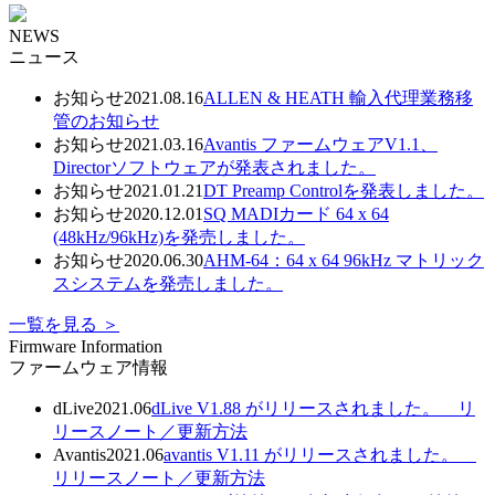
NEWS
ニュース
お知らせ
2021.08.16
ALLEN & HEATH 輸⼊代理業務移
管のお知らせ
お知らせ
2021.03.16
Avantis ファームウェアV1.1、
Directorソフトウェアが発表されました。
お知らせ
2021.01.21
DT Preamp Controlを発表しました。
お知らせ
2020.12.01
SQ MADIカード 64 x 64
(48kHz/96kHz)を発売しました。
お知らせ
2020.06.30
AHM-64：64 x 64 96kHz マトリック
スシステムを発売しました。
一覧を見る ＞
Firmware Information
ファームウェア情報
dLive
2021.06
dLive V1.88 がリリースされました。
リ
リースノート／
更新方法
Avantis
2021.06
avantis V1.11 がリリースされました。
リリースノート／
更新方法