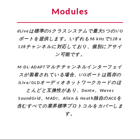
Modules
dLiveは標準のSクラスシステムで最大5つのI/O
ポートを提供します。いずれも96 kHzで128 x
128チャンネルに対応しており、個別にアサイ
ン可能です。
​M-DL-ADAPTマルチチャンネルインターフェイ
スが装着されている場合、I/Oポートは既存の
iLive/GLDオーディオネットワークカードのほ
とんどと互換性があり、Dante、Waves
SoundGrid、MADI、Allen & Heath独自のACEを
含むすべての業界標準プロトコルをカバーしま
す。