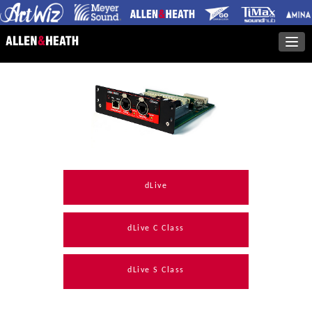
dLive
dLive C Class
dLive S Class