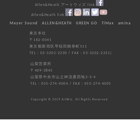
Allen&Heath アートウィズ link
Allen&Heath link
Meyer Sound
ALLEN&HEATH
GREEN GO
TiMax
amina
東京本社
〒162-0041
東京都新宿区早稲田鶴巻町511
TEL : 03-3202-2330 / FAX : 03-3202-2331|
山梨営業所
〒409-3845
山梨県中央市山之神流通団地3-3-4
TEL : 055-274-4004 / FAX : 055-274-4005
Copyright © 2019 ArtWiz. All Rights Reserved.